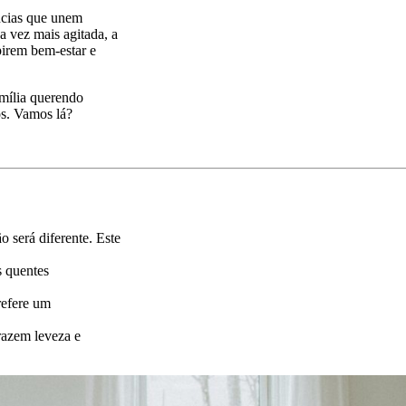
ncias que unem
 vez mais agitada, a
pirem bem-estar e
amília querendo
os. Vamos lá?
 será diferente. Este
s quentes
refere um
razem leveza e