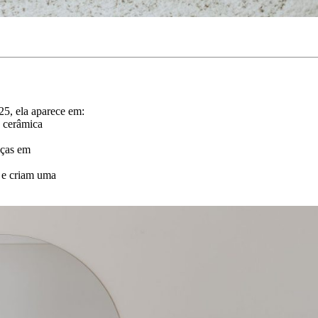
25, ela aparece em:
e cerâmica
eças em
r e criam uma