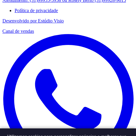
Atendimento: (31)99955-5958 ou Rosely Berto (31)99928-9615
Política de privacidade
Desenvolvido por Estúdio Visio
Canal de vendas