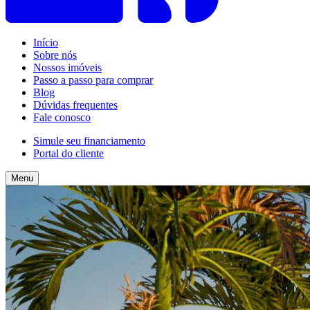
Início
Sobre nós
Nossos imóveis
Passo a passo para comprar
Blog
Dúvidas frequentes
Fale conosco
Simule seu financiamento
Portal do cliente
Menu