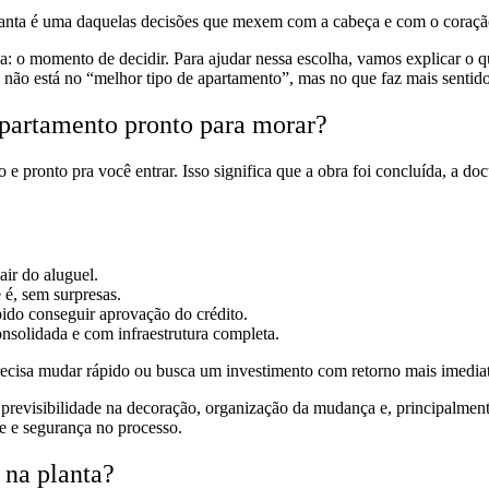
lanta é uma daquelas decisões que mexem com a cabeça e com o coraç
da: o momento de decidir. Para ajudar nessa escolha, vamos explicar o q
não está no “melhor tipo de apartamento”, mas no que faz mais sentido
partamento pronto para morar?
 e pronto pra você entrar. Isso significa que a obra foi concluída, a d
air do aluguel.
 é, sem surpresas.
ido conseguir aprovação do crédito.
onsolidada e com infraestrutura completa.
precisa mudar rápido ou busca um investimento com retorno mais imedia
evisibilidade na decoração, organização da mudança e, principalmente,
e e segurança no processo.
na planta?