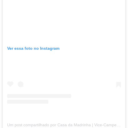
Ver essa foto no Instagram
Um post compartilhado por Casa da Madrinha | Vice-Campeão do Comida di Buteco 2024🏆 (@restaurantecasadamadrinha)