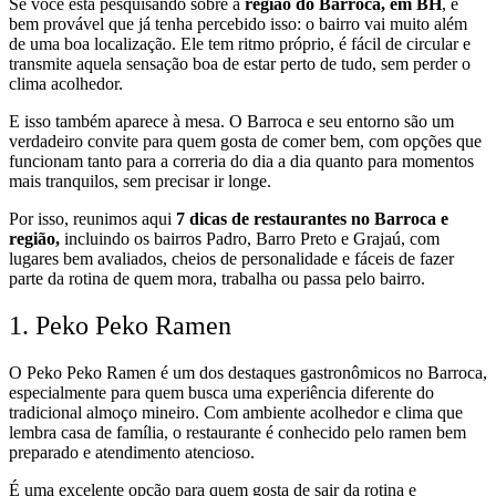
Se você está pesquisando sobre a
região do Barroca, em BH
, é
bem provável que já tenha percebido isso: o bairro vai muito além
de uma boa localização. Ele tem ritmo próprio, é fácil de circular e
transmite aquela sensação boa de estar perto de tudo, sem perder o
clima acolhedor.
E isso também aparece à mesa. O Barroca e seu entorno são um
verdadeiro convite para quem gosta de comer bem, com opções que
funcionam tanto para a correria do dia a dia quanto para momentos
mais tranquilos, sem precisar ir longe.
Por isso, reunimos aqui
7 dicas de restaurantes no Barroca e
região,
incluindo os bairros Padro, Barro Preto e Grajaú, com
lugares bem avaliados, cheios de personalidade e fáceis de fazer
parte da rotina de quem mora, trabalha ou passa pelo bairro.
1. Peko Peko Ramen
O Peko Peko Ramen é um dos destaques gastronômicos no Barroca,
especialmente para quem busca uma experiência diferente do
tradicional almoço mineiro. Com ambiente acolhedor e clima que
lembra casa de família, o restaurante é conhecido pelo ramen bem
preparado e atendimento atencioso.
É uma excelente opção para quem gosta de sair da rotina e