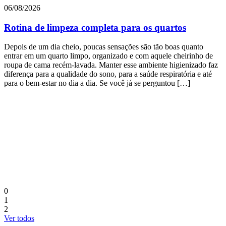
06/08/2026
Rotina de limpeza completa para os quartos
Depois de um dia cheio, poucas sensações são tão boas quanto
entrar em um quarto limpo, organizado e com aquele cheirinho de
roupa de cama recém-lavada. Manter esse ambiente higienizado faz
diferença para a qualidade do sono, para a saúde respiratória e até
para o bem-estar no dia a dia. Se você já se perguntou […]
3
a
E
p
d
a
M
0
1
2
Ver todos