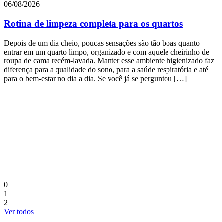
06/08/2026
Rotina de limpeza completa para os quartos
Depois de um dia cheio, poucas sensações são tão boas quanto
entrar em um quarto limpo, organizado e com aquele cheirinho de
roupa de cama recém-lavada. Manter esse ambiente higienizado faz
diferença para a qualidade do sono, para a saúde respiratória e até
para o bem-estar no dia a dia. Se você já se perguntou […]
3
a
E
p
d
a
M
0
1
2
Ver todos