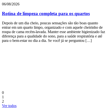
06/08/2026
Rotina de limpeza completa para os quartos
Depois de um dia cheio, poucas sensações são tão boas quanto
entrar em um quarto limpo, organizado e com aquele cheirinho de
roupa de cama recém-lavada. Manter esse ambiente higienizado faz
diferença para a qualidade do sono, para a saúde respiratória e até
para o bem-estar no dia a dia. Se você já se perguntou […]
3
a
E
p
d
a
M
0
1
2
Ver todos