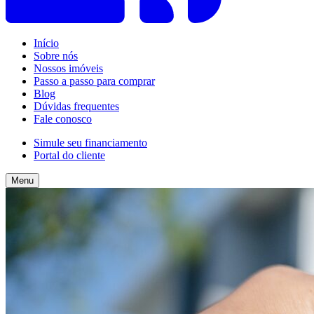
Início
Sobre nós
Nossos imóveis
Passo a passo para comprar
Blog
Dúvidas frequentes
Fale conosco
Simule seu financiamento
Portal do cliente
Menu