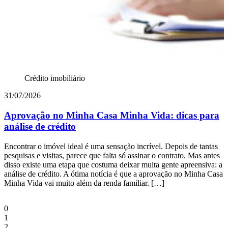
Crédito imobiliário
2
31/07/2026
Aprovação no Minha Casa Minha Vida: dicas para
análise de crédito
C
Encontrar o imóvel ideal é uma sensação incrível. Depois de tantas
a
pesquisas e visitas, parece que falta só assinar o contrato. Mas antes
a
disso existe uma etapa que costuma deixar muita gente apreensiva: a
a
análise de crédito. A ótima notícia é que a aprovação no Minha Casa
m
Minha Vida vai muito além da renda familiar. […]
0
1
2