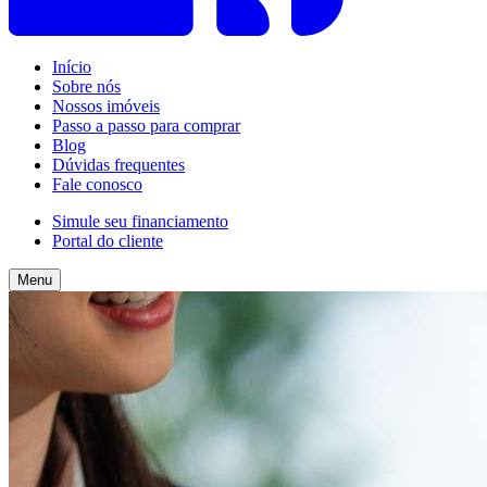
Início
Sobre nós
Nossos imóveis
Passo a passo para comprar
Blog
Dúvidas frequentes
Fale conosco
Simule seu financiamento
Portal do cliente
Menu