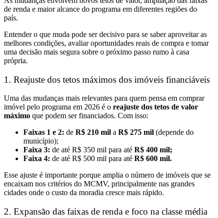
As mudanças envolvem novos tetos de valor, ampliação das faixas
de renda e maior alcance do programa em diferentes regiões do
país.
Entender o que muda pode ser decisivo para se saber aproveitar as
melhores condições, avaliar oportunidades reais de compra e tomar
uma decisão mais segura sobre o próximo passo rumo à casa
própria.
1. Reajuste dos tetos máximos dos imóveis financiáveis
Uma das mudanças mais relevantes para quem pensa em comprar
imóvel pelo programa em 2026 é o
reajuste dos tetos de valor
máximo
que podem ser financiados. Com isso:
Faixas 1 e 2:
de
R$ 210 mil
a
R$ 275 mil
(depende do
município);
Faixa 3:
de até R$ 350 mil para até
R$ 400 mil;
Faixa 4:
de até R$ 500 mil para até
R$ 600 mil.
Esse ajuste é importante porque amplia o número de imóveis que se
encaixam nos critérios do MCMV, principalmente nas grandes
cidades onde o custo da moradia cresce mais rápido.
2. Expansão das faixas de renda e foco na classe média