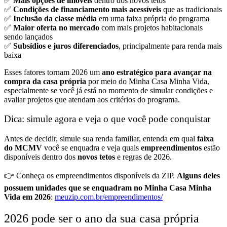
✅
Mais opções de imóveis
dentro dos novos tetos
✅
Condições de financiamento mais acessíveis
que as tradicionais
✅
Inclusão da classe média
em uma faixa própria do programa
✅
Maior oferta no mercado
com mais projetos habitacionais
sendo lançados
✅
Subsídios e juros diferenciados
, principalmente para renda mais
baixa
Esses fatores tornam 2026 um
ano estratégico para avançar na
compra da casa própria
por meio do Minha Casa Minha Vida,
especialmente se você já está no momento de simular condições e
avaliar projetos que atendam aos critérios do programa.
Dica: simule agora e veja o que você pode conquistar
Antes de decidir, simule sua renda familiar, entenda em qual
faixa
do MCMV
você se enquadra e veja quais
empreendimentos
estão
disponíveis dentro dos
novos tetos
e regras de 2026.
👉 Conheça os empreendimentos disponíveis da ZIP.
Alguns deles
possuem unidades que se enquadram no Minha Casa Minha
Vida em 2026
:
meuzip.com.br/empreendimentos/
2026 pode ser o ano da sua casa própria